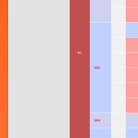
อา.
3412
3414