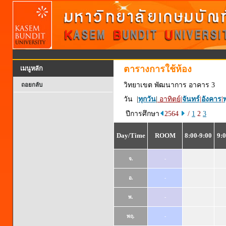
ตารางการใช้ห้อง
เมนูหลัก
วิทยาเขต พัฒนาการ อาคาร 3
ถอยกลับ
วัน |
ทุกวัน
|
อาทิตย์
|
จันทร์
|
อังคาร
|
พ
ปีการศึกษา
2564
/
1
2
3
Day/Time
ROOM
8:00-9:00
9:0
จ.
-
อ.
-
พ.
-
พฤ.
-