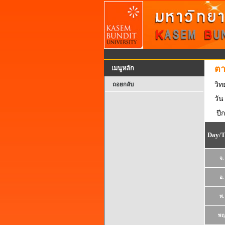
ตา
เมนูหลัก
วิ
ถอยกลับ
วัน
ปี
Day/
จ.
อ.
พ.
พฤ