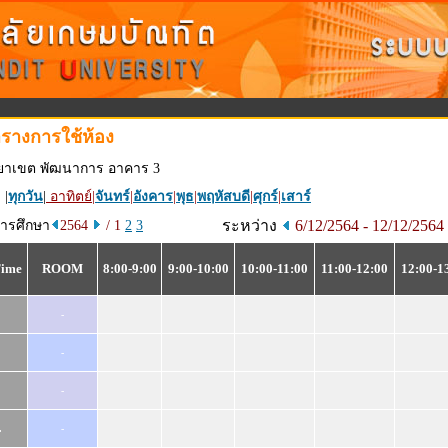
รางการใช้ห้อง
ทยาเขต พัฒนาการ อาคาร 3
 |
ทุกวัน
|
อาทิตย์
|
จันทร์
|
อังคาร
|
พุธ
|
พฤหัสบดี
|
ศุกร์
|
เสาร์
ระหว่าง
6/12/2564 - 12/12/2564
การศึกษา
2564
/ 1
2
3
Time
ROOM
8:00-9:00
9:00-10:00
10:00-11:00
11:00-12:00
12:00-1
-
-
-
.
-