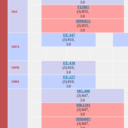
L0
FI2001
(3) 855,
3414
L0
MM4021
(3) 855,
L0
.
EE.347
(3) 810,
L0
3507A
EE.438
(3) 810,
3507B
L0
EE.227
(3) 810,
3508A
L0
MG.408
(3) 847,
L0
MK1201
(3) 847,
L0
MM4007
(3) 847,