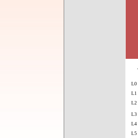
L0
L1 
L2 
L3 
L4 
L5