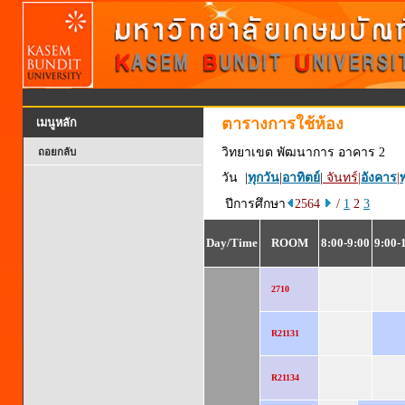
ตารางการใช้ห้อง
เมนูหลัก
วิทยาเขต พัฒนาการ อาคาร 2
ถอยกลับ
วัน |
ทุกวัน
|
อาทิตย์
|
จันทร์
|
อังคาร
|
พ
ปีการศึกษา
2564
/
1
2
3
Day/Time
ROOM
8:00-9:00
9:00-
2710
R21131
R21134