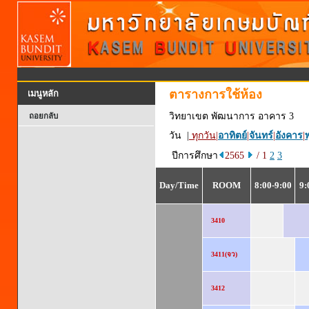
ตารางการใช้ห้อง
เมนูหลัก
วิทยาเขต พัฒนาการ อาคาร 3
ถอยกลับ
วัน |
ทุกวัน
|
อาทิตย์
|
จันทร์
|
อังคาร
|
พ
ปีการศึกษา
2565
/ 1
2
3
Day/Time
ROOM
8:00-9:00
9:
3410
3411(จว)
3412