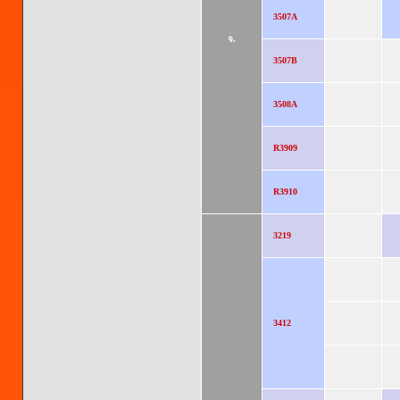
3507A
จ.
3507B
3508A
R3909
R3910
3219
3412