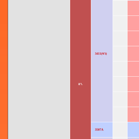
3411(จว)
อา.
3507A