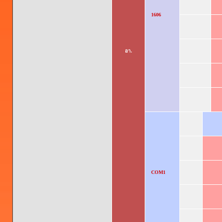
1606
อา.
COM1