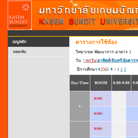
ตารางการใช้ห้อง
เมนูหลัก
วิทยาเขต พัฒนาการ อาคาร 1
ถอยกลับ
วัน |
ทุกวัน
|
อาทิตย์
|
จันทร์
|
อังคาร
|
พ
ปีการศึกษา
2565
/ 1
2
3
Day/Time
ROOM
8:00-9:00
9:
R1902
จ.
R1903
R1901