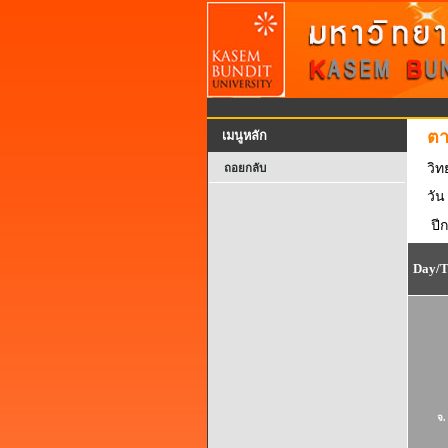
ตา
เมนูหลัก
วิ
ถอยกลับ
วัน
ปี
Day/
จ.