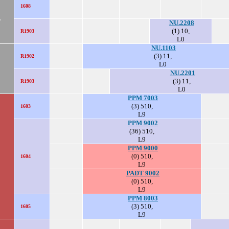
1608
.
NU.2208
(1) 10,
R1903
L0
NU.1103
(3) 11,
R1902
L0
NU.2201
(3) 11,
R1903
L0
PPM 7003
(3) 510,
1603
L9
PPM 9002
(36) 510,
L9
PPM 9000
(0) 510,
1604
L9
PADT 9002
(0) 510,
L9
PPM 8003
(3) 510,
1605
L9