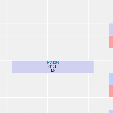
NU.2202
(3) 11,
L0