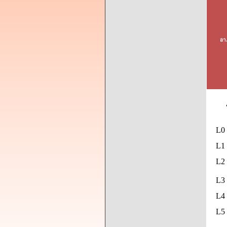
อา
L0
L1 
L2 
L3 
L4 
L5