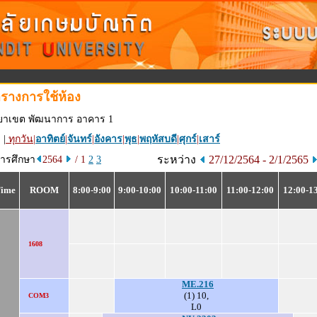
รางการใช้ห้อง
ทยาเขต พัฒนาการ อาคาร 1
 |
ทุกวัน
|
อาทิตย์
|
จันทร์
|
อังคาร
|
พุธ
|
พฤหัสบดี
|
ศุกร์
|
เสาร์
ระหว่าง
27/12/2564 - 2/1/2565
การศึกษา
2564
/ 1
2
3
Time
ROOM
8:00-9:00
9:00-10:00
10:00-11:00
11:00-12:00
12:00-1
1608
ME.216
(1) 10,
COM3
L0