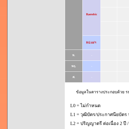
Raerobic
Rป.แม่ฯ
พ.
-
พฤ.
-
ศ.
-
ข้อมูลในตารางประกอบด้วย รหัส
L0 = ไม่กำหนด
L1 = วุฒิบัตร/ประกาศนียบัตร 
L2 = ปริญญาตรี ต่อเนื่อง 2 ปี