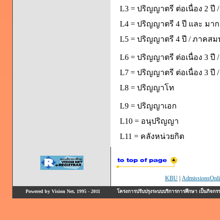
L3 = ปริญญาตรี ต่อเนื่อง 2 ป
L4 = ปริญญาตรี 4 ปี และ มากก
L5 = ปริญญาตรี 4 ปี / ภาคส
L6 = ปริญญาตรี ต่อเนื่อง 3 ปี
L7 = ปริญญาตรี ต่อเนื่อง 3 ป
L8 = ปริญญาโท
L9 = ปริญญาเอก
L10 = อนุปริญญา
L11 = คลังหน่วยกิต
KBU
|
AdmissionsOnli
Powered by Vision Net, 1995 - 2011
โครงการปรับปรุงระบบบริการการศึกษา เป็นกิจก