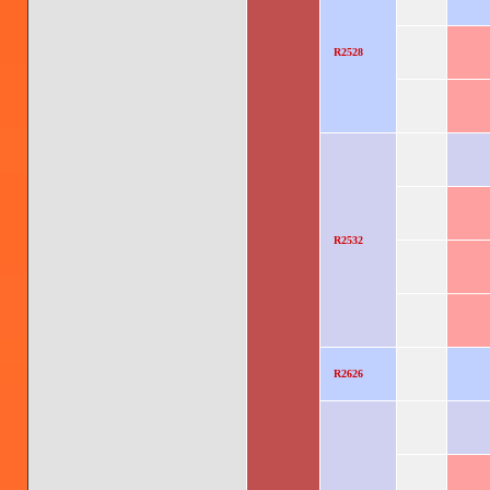
R2528
R2532
R2626