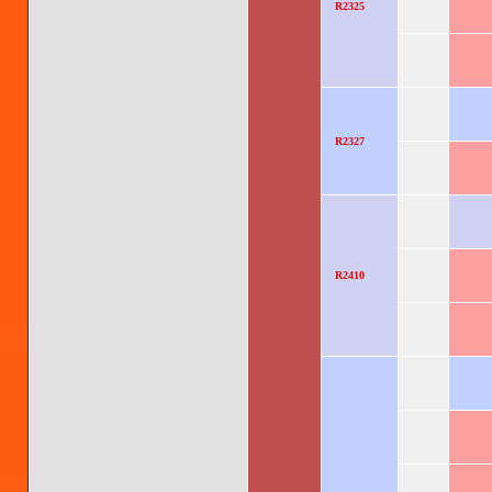
R2325
R2327
R2410