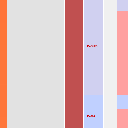
R2738M
R2902