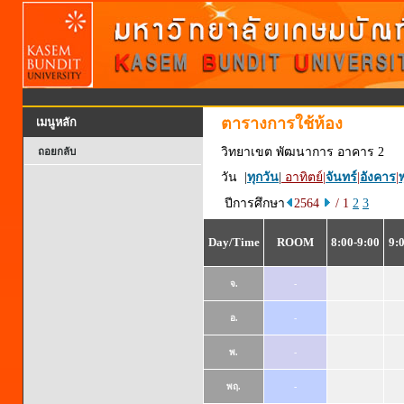
ตารางการใช้ห้อง
เมนูหลัก
วิทยาเขต พัฒนาการ อาคาร 2
ถอยกลับ
วัน |
ทุกวัน
|
อาทิตย์
|
จันทร์
|
อังคาร
|
พ
ปีการศึกษา
2564
/ 1
2
3
Day/Time
ROOM
8:00-9:00
9:
จ.
-
อ.
-
พ.
-
พฤ.
-