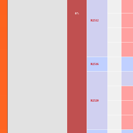
อา.
R2512
R2516
R2520