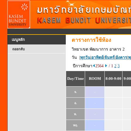
ตารางการใช้ห้อง
เมนูหลัก
วิทยาเขต พัฒนาการ อาคาร 2
ถอยกลับ
วัน |
ทุกวัน
|
อาทิตย์
|
จันทร์
|
อังคาร
|
พ
ปีการศึกษา
2564
/ 1
2
3
Day/Time
ROOM
8:00-9:00
9:00
จ.
-
อ.
-
พ.
-
พฤ.
-