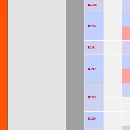
R21208
R2206
R2211
R2212
R2223
R2226