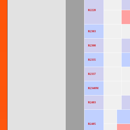
R2228
R2303
R2308
R2335
R2337
R2340M
R2403
R2405