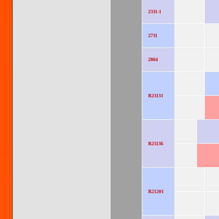
2311-1
2711
2804
R21131
R21136
R21201