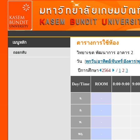
ตารางการใช้ห้อง
เมนูหลัก
วิทยาเขต พัฒนาการ อาคาร 2
ถอยกลับ
วัน |
ทุกวัน
|
อาทิตย์
|
จันทร์
|
อังคาร
|
พ
ปีการศึกษา
2564
/
1
2
3
Day/Time
ROOM
8:00-9:00
9:00
จ.
-
อ.
-
พ.
-
พฤ.
-