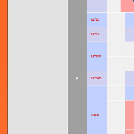
R2732
R2733
R2735M
ศ.
R2736M
R2820