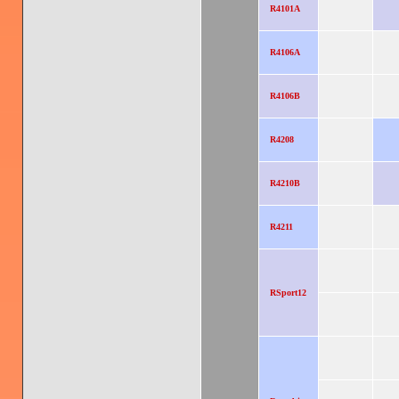
R4101A
R4106A
R4106B
R4208
R4210B
R4211
RSport12