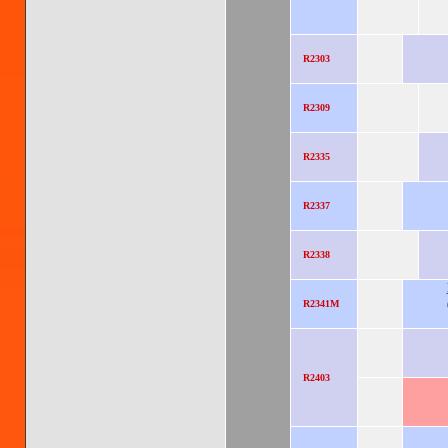
R2303
R2309
R2335
R2337
R2338
R2341M
R2403