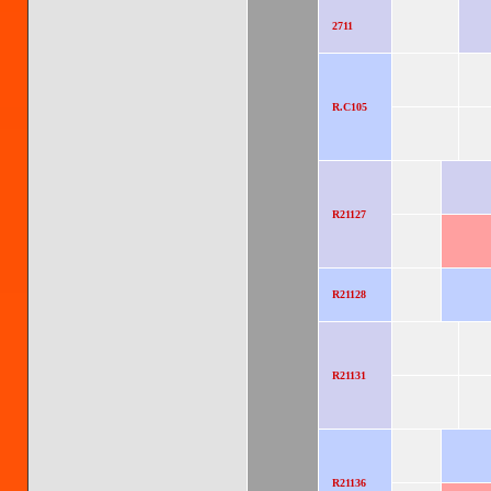
2711
R.C105
R21127
R21128
R21131
R21136