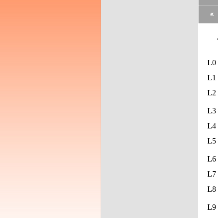
ศ.
L0
L1 
L2 
L3 
L4 
L5
L6 
L7 
L8
L9