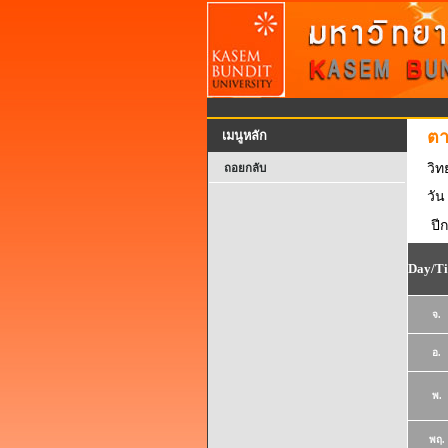
ตา
เมนูหลัก
วิ
ถอยกลับ
วัน
ปี
Day/T
จ.
อ.
พ.
พฤ.