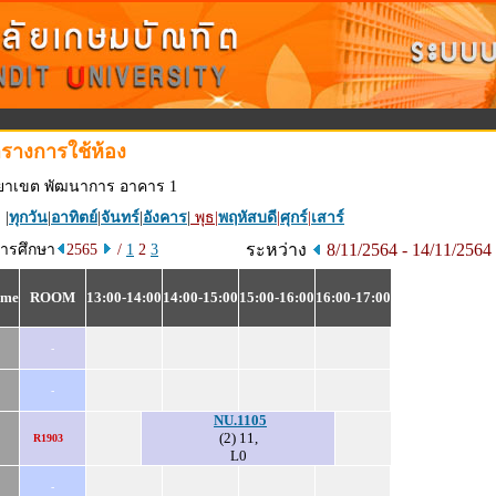
รางการใช้ห้อง
ทยาเขต พัฒนาการ อาคาร 1
 |
ทุกวัน
|
อาทิตย์
|
จันทร์
|
อังคาร
|
พุธ
|
พฤหัสบดี
|
ศุกร์
|
เสาร์
ระหว่าง
8/11/2564 - 14/11/2564
การศึกษา
2565
/
1
2
3
ime
ROOM
13:00-14:00
14:00-15:00
15:00-16:00
16:00-17:00
-
-
NU.1105
(2) 11,
R1903
L0
-