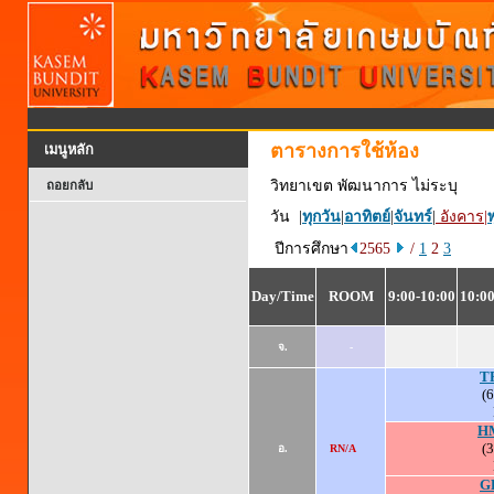
ตารางการใช้ห้อง
เมนูหลัก
วิทยาเขต พัฒนาการ ไม่ระบุ
ถอยกลับ
วัน |
ทุกวัน
|
อาทิตย์
|
จันทร์
|
อังคาร
|
พ
ปีการศึกษา
2565
/
1
2
3
Day/Time
ROOM
9:00-10:00
10:00
จ.
-
T
(6
H
(3
อ.
RN/A
G