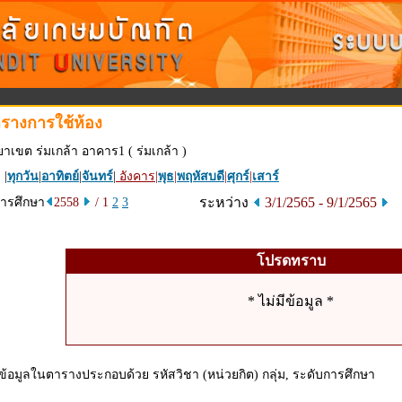
รางการใช้ห้อง
ยาเขต ร่มเกล้า อาคาร1 ( ร่มเกล้า )
 |
ทุกวัน
|
อาทิตย์
|
จันทร์
|
อังคาร
|
พุธ
|
พฤหัสบดี
|
ศุกร์
|
เสาร์
ระหว่าง
3/1/2565 - 9/1/2565
การศึกษา
2558
/ 1
2
3
โปรดทราบ
* ไม่มีข้อมูล *
ข้อมูลในตารางประกอบด้วย รหัสวิชา (หน่วยกิต) กลุ่ม, ระดับการศึกษา