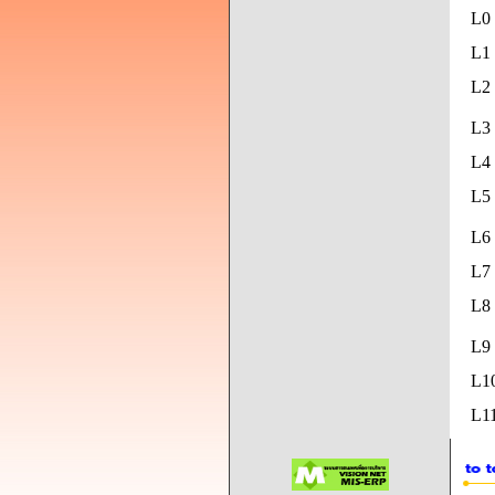
L0
L1 
L2 
L3 
L4 
L5
L6 
L7 
L8
L9
L1
L11