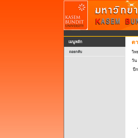
ตา
เมนูหลัก
วิท
ถอยกลับ
วัน
ปี