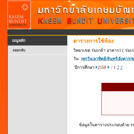
ตารางการใช้ห้อง
เมนูหลัก
วิทยาเขต ร่มเกล้า อาคาร1 ( ร่มเก
ถอยกลับ
วัน |
ทุกวัน
|
อาทิตย์
|
จันทร์
|
อังคาร
|
พ
ปีการศึกษา
2558
/ 1
2
3
ข้อมูลในตารางประกอบด้วย รหัส