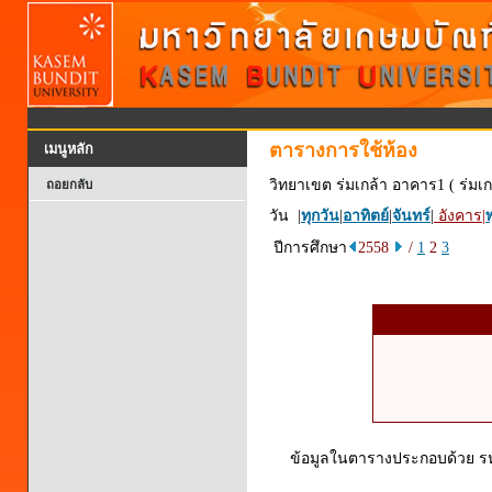
ตารางการใช้ห้อง
เมนูหลัก
วิทยาเขต ร่มเกล้า อาคาร1 ( ร่มเก
ถอยกลับ
วัน |
ทุกวัน
|
อาทิตย์
|
จันทร์
|
อังคาร
|
พ
ปีการศึกษา
2558
/
1
2
3
ข้อมูลในตารางประกอบด้วย รหัส