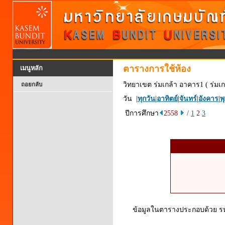
ตารางการใช้ห้อง
เมนูหลัก
วิทยาเขต ร่มเกล้า อาคาร1 ( ร่มเก
ถอยกลับ
วัน |
ทุกวัน
|
อาทิตย์
|
จันทร์
|
อังคาร
|
พ
ปีการศึกษา
2558
/
1
2
3
ข้อมูลในตารางประกอบด้วย รหัส