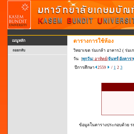
ตารางการใช้ห้อง
เมนูหลัก
วิทยาเขต ร่มเกล้า อาคาร2 ( ร่มเก
ถอยกลับ
วัน |
ทุกวัน
|
อาทิตย์
|
จันทร์
|
อังคาร
|
พ
ปีการศึกษา
2559
/
1
2
3
ข้อมูลในตารางประกอบด้วย รหัส