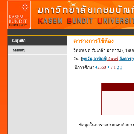
ตารางการใช้ห้อง
เมนูหลัก
วิทยาเขต ร่มเกล้า อาคาร2 ( ร่มเก
ถอยกลับ
วัน |
ทุกวัน
|
อาทิตย์
|
จันทร์
|
อังคาร
|
พ
ปีการศึกษา
2560
/ 1
2
3
ข้อมูลในตารางประกอบด้วย รหัส