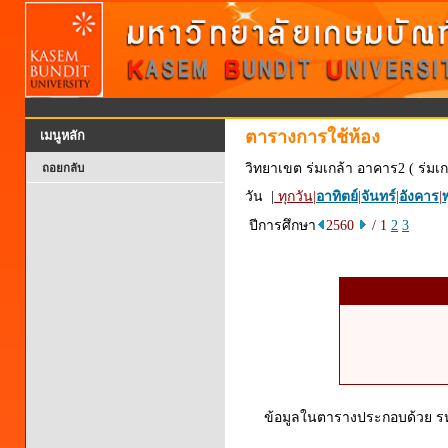
ตารางการใช้ห้อง
เมนูหลัก
วิทยาเขต ร่มเกล้า อาคาร2 ( ร่มเก
ถอยกลับ
วัน |
ทุกวัน
|
อาทิตย์
|
จันทร์
|
อังคาร
|
พ
ปีการศึกษา
2560
/ 1
2
3
ข้อมูลในตารางประกอบด้วย รหัส