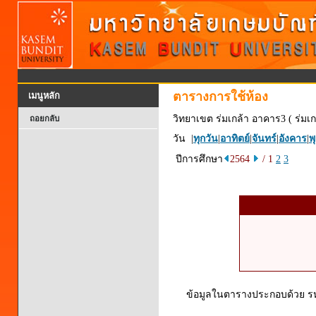
ตารางการใช้ห้อง
เมนูหลัก
วิทยาเขต ร่มเกล้า อาคาร3 ( ร่มเก
ถอยกลับ
วัน |
ทุกวัน
|
อาทิตย์
|
จันทร์
|
อังคาร
|
พ
ปีการศึกษา
2564
/ 1
2
3
ข้อมูลในตารางประกอบด้วย รหัส