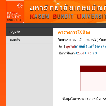
ตารางการใช้ห้อง
เมนูหลัก
วิทยาเขต ร่มเกล้า อาคาร3 ( ร่มเก
ถอยกลับ
วัน |
ทุกวัน
|
อาทิตย์
|
จันทร์
|
อังคาร
|
พ
ปีการศึกษา
2564
/ 1
2
3
ข้อมูลในตารางประกอบด้วย รหัส