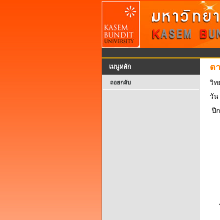
ตา
เมนูหลัก
วิท
ถอยกลับ
วัน
ปี