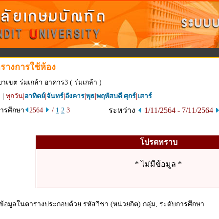
รางการใช้ห้อง
ยาเขต ร่มเกล้า อาคาร3 ( ร่มเกล้า )
 |
ทุกวัน
|
อาทิตย์
|
จันทร์
|
อังคาร
|
พุธ
|
พฤหัสบดี
|
ศุกร์
|
เสาร์
ระหว่าง
1/11/2564 - 7/11/2564
การศึกษา
2564
/
1
2
3
โปรดทราบ
* ไม่มีข้อมูล *
ข้อมูลในตารางประกอบด้วย รหัสวิชา (หน่วยกิต) กลุ่ม, ระดับการศึกษา