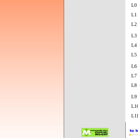
L0
L1 
L2 
L3 
L4 
L5
L6 
L7 
L8
L9
L1
L11