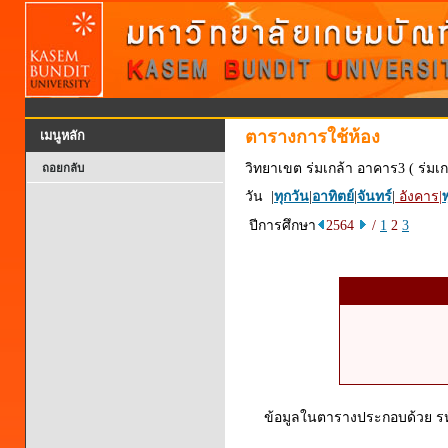
ตารางการใช้ห้อง
เมนูหลัก
วิทยาเขต ร่มเกล้า อาคาร3 ( ร่มเก
ถอยกลับ
วัน |
ทุกวัน
|
อาทิตย์
|
จันทร์
|
อังคาร
|
พ
ปีการศึกษา
2564
/
1
2
3
ข้อมูลในตารางประกอบด้วย รหัส