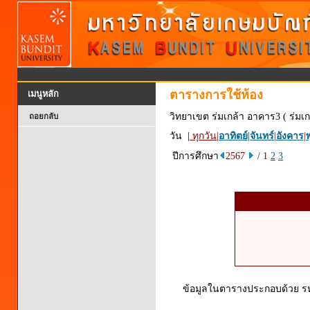
ตารางการใช้ห้อง
เมนูหลัก
วิทยาเขต ร่มเกล้า อาคาร3 ( ร่มเก
ถอยกลับ
วัน |
ทุกวัน
|
อาทิตย์
|
จันทร์
|
อังคาร
|
พ
ปีการศึกษา
2567
/ 1
2
3
ข้อมูลในตารางประกอบด้วย รหัส