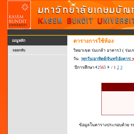
ตารางการใช้ห้อง
เมนูหลัก
วิทยาเขต ร่มเกล้า อาคาร3 ( ร่มเก
ถอยกลับ
วัน |
ทุกวัน
|
อาทิตย์
|
จันทร์
|
อังคาร
|
พ
ปีการศึกษา
2565
/ 1
2
3
ข้อมูลในตารางประกอบด้วย รหัส