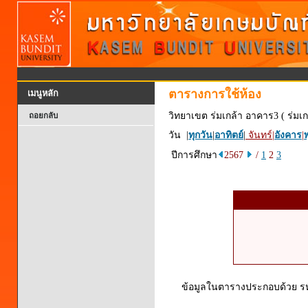
ตารางการใช้ห้อง
เมนูหลัก
วิทยาเขต ร่มเกล้า อาคาร3 ( ร่มเก
ถอยกลับ
วัน |
ทุกวัน
|
อาทิตย์
|
จันทร์
|
อังคาร
|
พ
ปีการศึกษา
2567
/
1
2
3
ข้อมูลในตารางประกอบด้วย รหัส