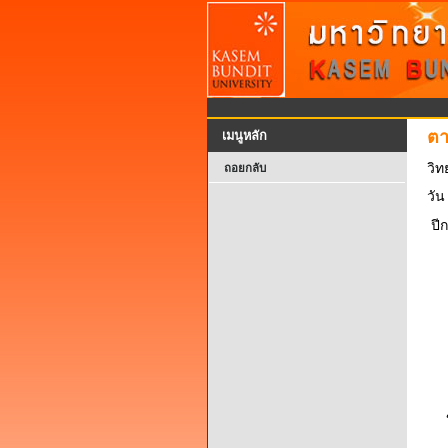
ตา
เมนูหลัก
วิท
ถอยกลับ
วัน
ปี