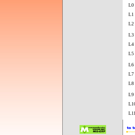
L0
L1 
L2 
L3 
L4 
L5
L6 
L7 
L8
L9
L1
L11