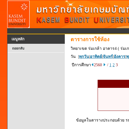
ตารางการใช้ห้อง
เมนูหลัก
วิทยาเขต ร่มเกล้า อาคาร4 ( ร่มเก
ถอยกลับ
วัน |
ทุกวัน
|
อาทิตย์
|
จันทร์
|
อังคาร
|
พ
ปีการศึกษา
2560
/
1
2
3
ข้อมูลในตารางประกอบด้วย รหัส