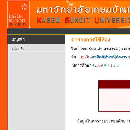
ตารางการใช้ห้อง
เมนูหลัก
วิทยาเขต ร่มเกล้า อาคาร4 ( ร่มเก
ถอยกลับ
วัน |
ทุกวัน
|
อาทิตย์
|
จันทร์
|
อังคาร
|
พ
ปีการศึกษา
2559
/ 1
2
3
ข้อมูลในตารางประกอบด้วย รหัส