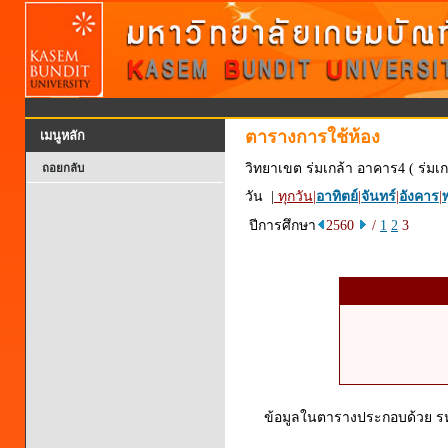
ตารางการใช้ห้อง
เมนูหลัก
วิทยาเขต ร่มเกล้า อาคาร4 ( ร่มเก
ถอยกลับ
วัน |
ทุกวัน
|
อาทิตย์
|
จันทร์
|
อังคาร
|
พ
ปีการศึกษา
2560
/
1
2
3
ข้อมูลในตารางประกอบด้วย รหัส