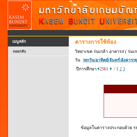
ตารางการใช้ห้อง
เมนูหลัก
วิทยาเขต ร่มเกล้า อาคาร4 ( ร่มเก
ถอยกลับ
วัน |
ทุกวัน
|
อาทิตย์
|
จันทร์
|
อังคาร
|
พ
ปีการศึกษา
2561
/ 1
2
3
ข้อมูลในตารางประกอบด้วย รหัส