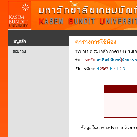
ตารางการใช้ห้อง
เมนูหลัก
วิทยาเขต ร่มเกล้า อาคาร4 ( ร่มเก
ถอยกลับ
วัน |
ทุกวัน
|
อาทิตย์
|
จันทร์
|
อังคาร
|
พ
ปีการศึกษา
2562
/
1
2
3
ข้อมูลในตารางประกอบด้วย รหัส