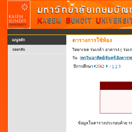
ตารางการใช้ห้อง
เมนูหลัก
วิทยาเขต ร่มเกล้า อาคาร4 ( ร่มเก
ถอยกลับ
วัน |
ทุกวัน
|
อาทิตย์
|
จันทร์
|
อังคาร
|
พ
ปีการศึกษา
2562
/
1
2
3
ข้อมูลในตารางประกอบด้วย รหัส