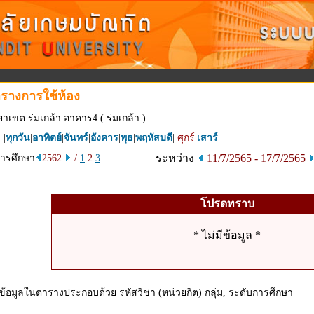
รางการใช้ห้อง
ยาเขต ร่มเกล้า อาคาร4 ( ร่มเกล้า )
 |
ทุกวัน
|
อาทิตย์
|
จันทร์
|
อังคาร
|
พุธ
|
พฤหัสบดี
|
ศุกร์
|
เสาร์
ระหว่าง
11/7/2565 - 17/7/2565
การศึกษา
2562
/
1
2
3
โปรดทราบ
* ไม่มีข้อมูล *
ข้อมูลในตารางประกอบด้วย รหัสวิชา (หน่วยกิต) กลุ่ม, ระดับการศึกษา