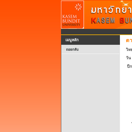
ตา
เมนูหลัก
วิท
ถอยกลับ
วัน
ปี