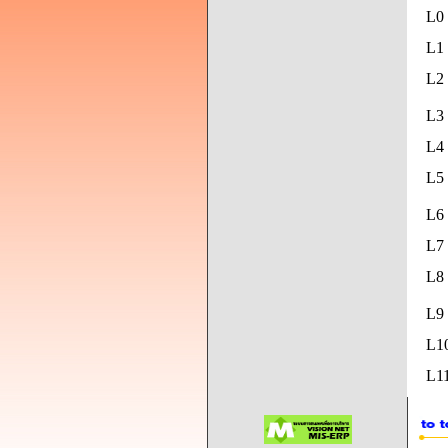
L0
L1 
L2 
L3 
L4 
L5
L6 
L7 
L8
L9
L1
L11