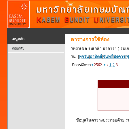
ตารางการใช้ห้อง
เมนูหลัก
วิทยาเขต ร่มเกล้า อาคาร4 ( ร่มเก
ถอยกลับ
วัน |
ทุกวัน
|
อาทิตย์
|
จันทร์
|
อังคาร
|
พ
ปีการศึกษา
2562
/
1
2
3
ข้อมูลในตารางประกอบด้วย รหัส