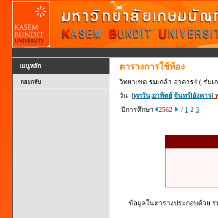
ตารางการใช้ห้อง
เมนูหลัก
วิทยาเขต ร่มเกล้า อาคาร4 ( ร่มเก
ถอยกลับ
วัน |
ทุกวัน
|
อาทิตย์
|
จันทร์
|
อังคาร
|
พ
ปีการศึกษา
2562
/
1
2
3
ข้อมูลในตารางประกอบด้วย รหัส