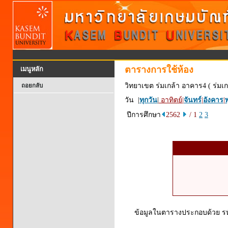
ตารางการใช้ห้อง
เมนูหลัก
วิทยาเขต ร่มเกล้า อาคาร4 ( ร่มเก
ถอยกลับ
วัน |
ทุกวัน
|
อาทิตย์
|
จันทร์
|
อังคาร
|
พ
ปีการศึกษา
2562
/ 1
2
3
ข้อมูลในตารางประกอบด้วย รหัส