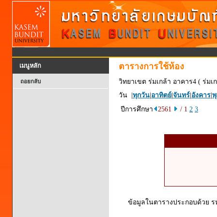
ตารางการใช้ห้อง
เมนูหลัก
วิทยาเขต ร่มเกล้า อาคาร4 ( ร่มเก
ถอยกลับ
วัน |
ทุกวัน
|
อาทิตย์
|
จันทร์
|
อังคาร
|
พ
ปีการศึกษา
2561
/ 1
2
3
ข้อมูลในตารางประกอบด้วย รหัส