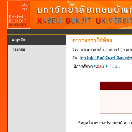
ตารางการใช้ห้อง
เมนูหลัก
วิทยาเขต ร่มเกล้า อาคาร4 ( ร่มเก
ถอยกลับ
วัน |
ทุกวัน
|
อาทิตย์
|
จันทร์
|
อังคาร
|
พ
ปีการศึกษา
2562
/
1
2
3
ข้อมูลในตารางประกอบด้วย รหัส