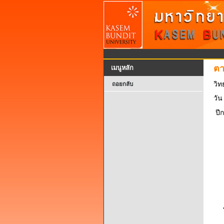
ตา
เมนูหลัก
วิท
ถอยกลับ
วัน
ปี