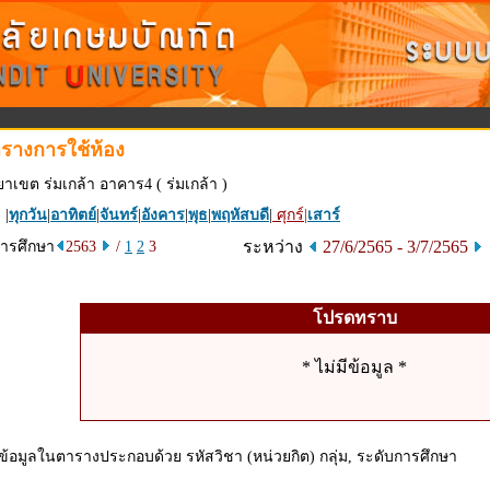
รางการใช้ห้อง
ยาเขต ร่มเกล้า อาคาร4 ( ร่มเกล้า )
 |
ทุกวัน
|
อาทิตย์
|
จันทร์
|
อังคาร
|
พุธ
|
พฤหัสบดี
|
ศุกร์
|
เสาร์
ระหว่าง
27/6/2565 - 3/7/2565
การศึกษา
2563
/
1
2
3
โปรดทราบ
* ไม่มีข้อมูล *
ข้อมูลในตารางประกอบด้วย รหัสวิชา (หน่วยกิต) กลุ่ม, ระดับการศึกษา