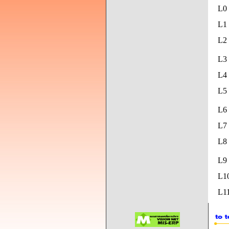
L0
L1 
L2 
L3 
L4 
L5
L6 
L7 
L8
L9
L1
L11