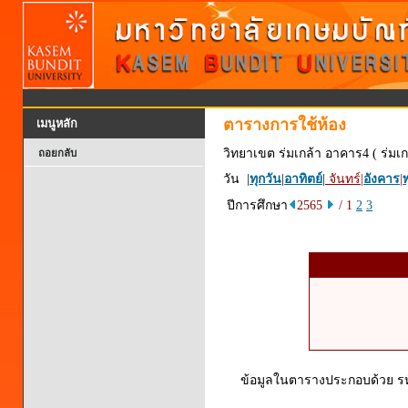
ตารางการใช้ห้อง
เมนูหลัก
วิทยาเขต ร่มเกล้า อาคาร4 ( ร่มเก
ถอยกลับ
วัน |
ทุกวัน
|
อาทิตย์
|
จันทร์
|
อังคาร
|
พ
ปีการศึกษา
2565
/ 1
2
3
ข้อมูลในตารางประกอบด้วย รหัส