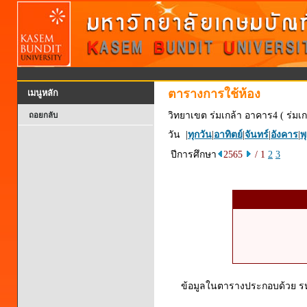
ตารางการใช้ห้อง
เมนูหลัก
วิทยาเขต ร่มเกล้า อาคาร4 ( ร่มเก
ถอยกลับ
วัน |
ทุกวัน
|
อาทิตย์
|
จันทร์
|
อังคาร
|
พ
ปีการศึกษา
2565
/ 1
2
3
ข้อมูลในตารางประกอบด้วย รหัส