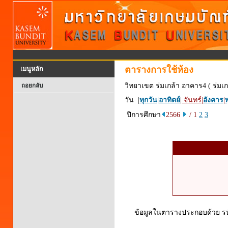
ตารางการใช้ห้อง
เมนูหลัก
วิทยาเขต ร่มเกล้า อาคาร4 ( ร่มเก
ถอยกลับ
วัน |
ทุกวัน
|
อาทิตย์
|
จันทร์
|
อังคาร
|
พ
ปีการศึกษา
2566
/ 1
2
3
ข้อมูลในตารางประกอบด้วย รหัส