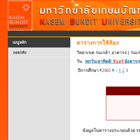
ตารางการใช้ห้อง
เมนูหลัก
วิทยาเขต ร่มเกล้า อาคาร4 ( ร่มเก
ถอยกลับ
วัน |
ทุกวัน
|
อาทิตย์
|
จันทร์
|
อังคาร
|
พ
ปีการศึกษา
2565
/
1
2
3
ข้อมูลในตารางประกอบด้วย รหัส