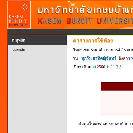
ตารางการใช้ห้อง
เมนูหลัก
วิทยาเขต ร่มเกล้า อาคาร4 ( ร่มเก
ถอยกลับ
วัน |
ทุกวัน
|
อาทิตย์
|
จันทร์
|
อังคาร
|
พ
ปีการศึกษา
2566
/ 1
2
3
ข้อมูลในตารางประกอบด้วย รหัส