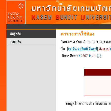
ตารางการใช้ห้อง
เมนูหลัก
วิทยาเขต ร่มเกล้า อาคาร4 ( ร่มเก
ถอยกลับ
วัน |
ทุกวัน
|
อาทิตย์
|
จันทร์
|
อังคาร
|
พ
ปีการศึกษา
2567
/ 1
2
3
ข้อมูลในตารางประกอบด้วย รหัส