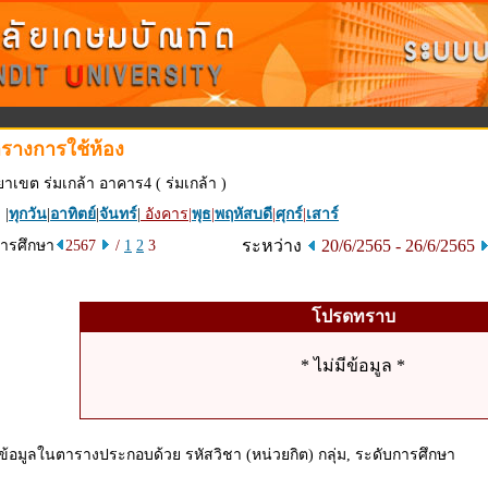
รางการใช้ห้อง
ยาเขต ร่มเกล้า อาคาร4 ( ร่มเกล้า )
 |
ทุกวัน
|
อาทิตย์
|
จันทร์
|
อังคาร
|
พุธ
|
พฤหัสบดี
|
ศุกร์
|
เสาร์
ระหว่าง
20/6/2565 - 26/6/2565
การศึกษา
2567
/
1
2
3
โปรดทราบ
* ไม่มีข้อมูล *
ข้อมูลในตารางประกอบด้วย รหัสวิชา (หน่วยกิต) กลุ่ม, ระดับการศึกษา