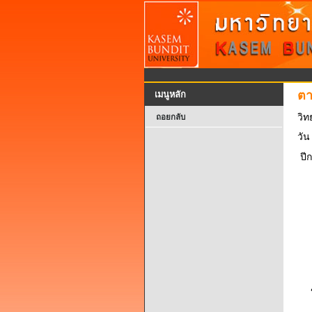
ตา
เมนูหลัก
วิท
ถอยกลับ
วัน
ปี