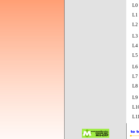
L0
L1 
L2 
L3 
L4 
L5
L6 
L7 
L8
L9
L1
L11