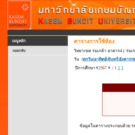
ตารางการใช้ห้อง
เมนูหลัก
วิทยาเขต ร่มเกล้า อาคาร4 ( ร่มเก
ถอยกลับ
วัน |
ทุกวัน
|
อาทิตย์
|
จันทร์
|
อังคาร
|
พ
ปีการศึกษา
2567
/ 1
2
3
ข้อมูลในตารางประกอบด้วย รหัส