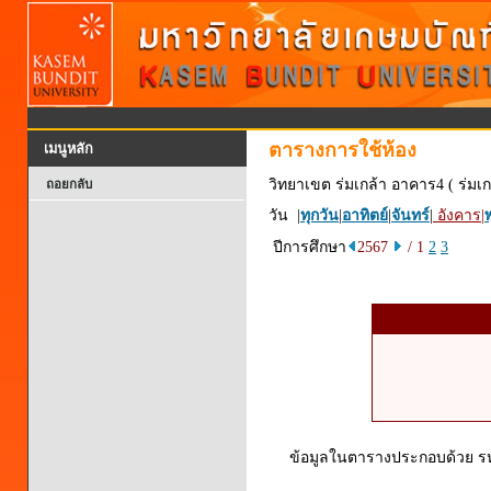
ตารางการใช้ห้อง
เมนูหลัก
วิทยาเขต ร่มเกล้า อาคาร4 ( ร่มเก
ถอยกลับ
วัน |
ทุกวัน
|
อาทิตย์
|
จันทร์
|
อังคาร
|
พ
ปีการศึกษา
2567
/ 1
2
3
ข้อมูลในตารางประกอบด้วย รหัส