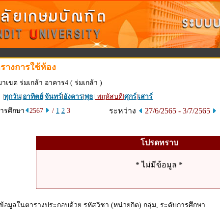
รางการใช้ห้อง
ยาเขต ร่มเกล้า อาคาร4 ( ร่มเกล้า )
 |
ทุกวัน
|
อาทิตย์
|
จันทร์
|
อังคาร
|
พุธ
|
พฤหัสบดี
|
ศุกร์
|
เสาร์
ระหว่าง
27/6/2565 - 3/7/2565
การศึกษา
2567
/
1
2
3
โปรดทราบ
* ไม่มีข้อมูล *
ข้อมูลในตารางประกอบด้วย รหัสวิชา (หน่วยกิต) กลุ่ม, ระดับการศึกษา