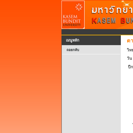
ตา
เมนูหลัก
วิท
ถอยกลับ
วัน
ปี